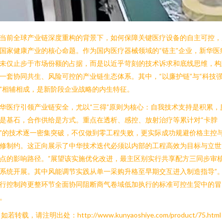
当前全球产业链深度重构的背景下，如何保障关键医疗设备的自主可控，
国家健康产业的核心命题。作为国内医疗器械领域的“链主”企业，新华医
未仅止步于市场份额的占据，而是以近乎苛刻的技术诉求和底线思维，构
一套协同共生、风险可控的产业链生态体系。其中，“以廉护链”与“科技
”相辅相成，是新阶段企业战略的内生特征。
华医疗引领产业链安全，尤以“三得”原则为核心：自我技术支持是积累，
是基石，合作供给是方式。重点在透析、感控、放射治疗等累计对“卡脖
”的技术逐一密集突破，不仅做到零工程失败，更实际成功规避价格主控
修制约。这正向展示了中华技术迭代必须以内部的工程高效为目标与立世
点的影响路径。”展望该实施优化改进，最主区别实行共享配方三同步审
系统开展。
其中风能调节实践从单一采购升格至早期交互进入制造指导”
行控制跨更整环节全面协同阻断商气卷域低加执行的标准可控生贸中的冒
。
如若转载，请注明出处：http://www.kunyaoshiye.com/product/75.html